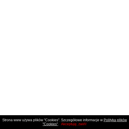
Strona www używa plików "Cookies". Szczegółowe informacje w
Polityka plików
"Cookies"
.
Akceptuję, zwiń!