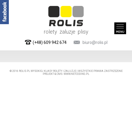
rolety żaluzje plisy
(+48) 609 942 674
biuro@rolis.pl
© 2016
ROLIS.PL
WYSOKIEJ KLASY ROLETY I ŻALUZJE | WSZYSTKIE PRAWA ZASTRZEŻONE
PROJEKT &
CMS
:
WWW.NETCODING.PL