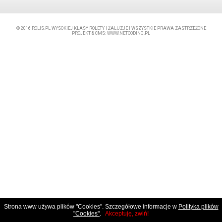
© 2016
ROLIS.PL
WYSOKIEJ KLASY ROLETY I ŻALUZJE | WSZYSTKIE PRAWA ZASTRZEŻONE
PROJEKT &
CMS
:
WWW.NETCODING.PL
Strona www używa plików "Cookies". Szczegółowe informacje w
Polityka plików
"Cookies"
.
Akceptuję, zwiń!