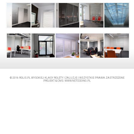
© 2016
ROLIS.PL
WYSOKIEJ KLASY ROLETY I ŻALUZJE | WSZYSTKIE PRAWA ZASTRZEŻONE
PROJEKT &
CMS
:
WWW.NETCODING.PL