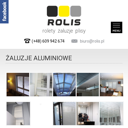
rolety żaluzje plisy
(+48) 609 942 674
biuro@rolis.pl
ŻALUZJE ALUMINIOWE